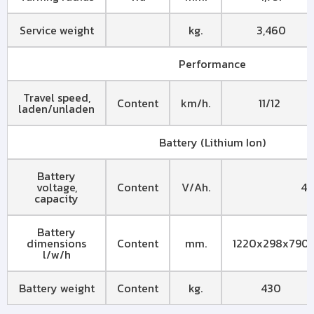
Service weight
kg.
3,460
Performance
Travel speed,
Content
km/h.
11/12
laden/unladen
Battery (Lithium Ion)
Battery
voltage,
Content
V/Ah.
48
capacity
Battery
dimensions
Content
mm.
1220x298x790
l/w/h
Battery weight
Content
kg.
430