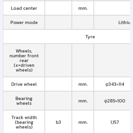
Load center
mm.
Power mode
Lithiu
Tyre
Wheels,
number front
rear
(x=driven
wheels)
Drive wheel
mm.
φ343×114
Bearing
mm.
φ285×100
wheels
Track width
(bearing
b3
mm.
1,157
wheels)