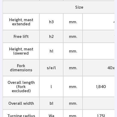
Size
Height, mast
h3
mm.
4
extended
Free lift
h2
mm.
1
Height, mast
h1
mm.
2
lowered
Fork
s/e/l
mm.
40x1
dimensions
Overall length
(fork
l
mm.
1,840
excluded)
Overall width
b1
mm.
1
Turning radius
Wa
mm.
1,751