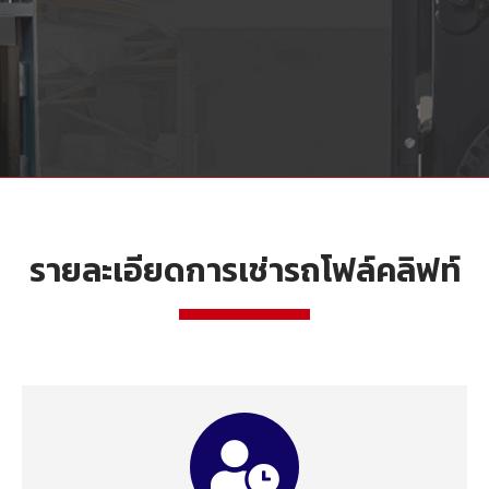
รายละเอียดการเช่ารถโฟล์คลิฟท์