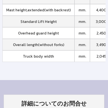
Mast height,extended(with backrest)
mm.
4,400
Standard Lift Height
mm.
3,000
Overhead guard height
mm.
2,450
Overall length(without forks)
mm.
3,490
Truck body width
mm.
2,045
詳細についてのお問合せ