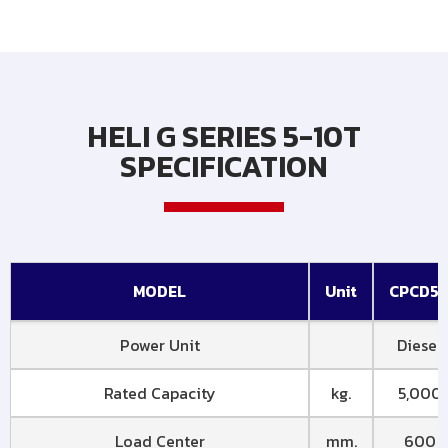
HELI G SERIES 5-10T
SPECIFICATION
MODEL
Unit
CPCD5
Power Unit
Diesel
Rated Capacity
kg.
5,000
Load Center
mm.
600