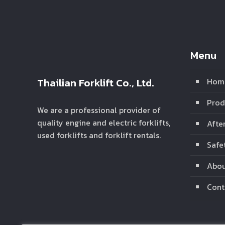
Menu
Thailian Forklift Co., Ltd.
Hom
Prod
We are a professional provider of
quality engine and electric forklifts,
Afte
used forklifts and forklift rentals.
Safe
Abou
Cont