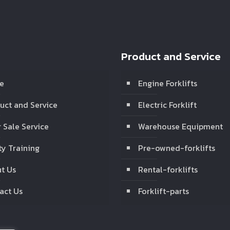
Product and Service
e
Engine Forklifts
uct and Service
Electric Forklift
r Sale Service
Warehouse Equipment
ty Training
Pre-owned-forklifts
t Us
Rental-forklifts
act Us
Forklift-parts